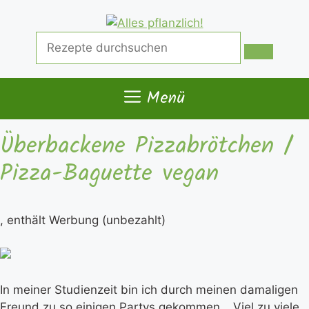
Zum
Inhalt
Suche
springen
nach:
Menü
Überbackene Pizzabrötchen /
Pizza-Baguette vegan
, enthält Werbung (unbezahlt)
In meiner Studienzeit bin ich durch meinen damaligen
Freund zu so einigen Partys gekommen… Viel zu viele