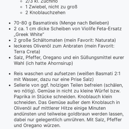
2/3 kl. Zuchino
1 Zwiebel, nicht zu groß
2 Knoblauchzehen
70-80 g Basmatireis (Menge nach Belieben)
2 ca. 1 cm dicke Scheiben von Violife Feta-Ersatz
„Greek White“
2 große Schältomaten (mein Favorit: Naturata)
leckeres Olivenöl zum Anbraten (mein Favorit:
Terra Creta)
Salz, Pfeffer, Oregano und ein Süßungsmittel eurer
Wahl (ich hatte Ahornsirup)
Reis waschen und aufsetzen (weißen Basmati 2:1
mit Wasser, dazu nur eine Prise Salz)
Sellerie von ggf. holzigen Teilen befreien (schälen,
wo nötig). Gemüse in nicht zu kleine Würfel bzw.
Paprika in Stücke schneiden. Knoblauch klein
schneiden. Das Gemüse außer dem Knoblauch in
Olivenöl auf mittlerer Hitze einige Minuten
andünsten und teilweise goldbraun werden lassen,
dabei nur gelegentlich umrühren. Mit Salz, Pfeffer
und Oregano würzen.