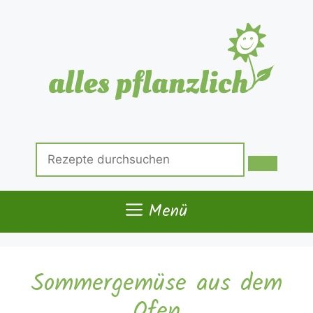
Zum
Inhalt
springen
Suche
nach:
Menü
Sommergemüse aus dem
Ofen