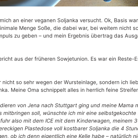
 mich an einer veganen Soljanka versucht. Ok, Basis wa
nimale Menge Soße, die dabei war, bei weitem nicht 
mpuls zu geben – und mein Ergebnis übertrag das Aus
ericht aus der früheren Sowjetunion. Es war ein Reste
r nicht so sehr wegen der Wursteinlage, sondern ich li
a. Meine Oma schnippelt alles in herrlich feine Streif
udieren von Jena nach Stuttgart ging und meine Mama m
s mitbringen soll, wünschte ich mir eine selbstgekochte
e fuhr also mit dem ICE mit dem Kinderwagen, meinem 3
eckigen Plastedose voll kostbarer Soljanka die 4 Stun
, ob ich denn eigentlich eine Kelle habe – natürlich ni