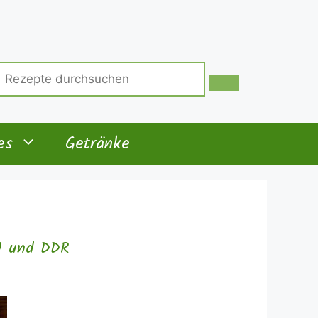
uche
ach:
es
Getränke
SU und DDR