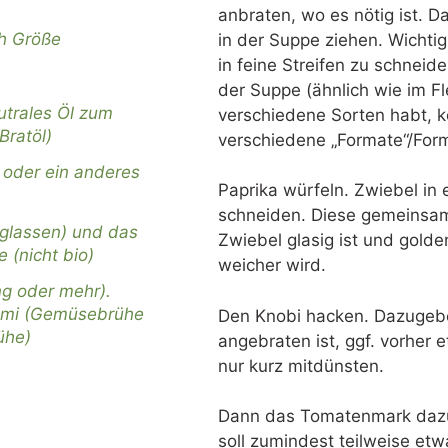
anbraten, wo es nötig ist. D
h Größe
in der Suppe ziehen. Wichtig 
in feine Streifen zu schneid
der Suppe (ähnlich wie im Fl
utrales Öl zum
verschiedene Sorten habt, kö
Bratöl)
verschiedene „Formate“/For
 oder ein anderes
Paprika würfeln. Zwiebel in
schneiden. Diese gemeinsam 
eglassen) und das
Zwiebel glasig ist und golde
 (nicht bio)
weicher wird.
ng oder mehr).
mami (Gemüsebrühe
Den Knobi hacken. Dazugeb
ühe)
angebraten ist, ggf. vorher 
nur kurz mitdünsten.
Dann das Tomatenmark dazu
soll zumindest teilweise etw