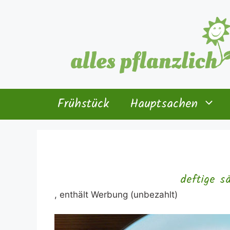
Zum
Inhalt
springen
Frühstück
Hauptsachen
deftige s
, enthält Werbung (unbezahlt)