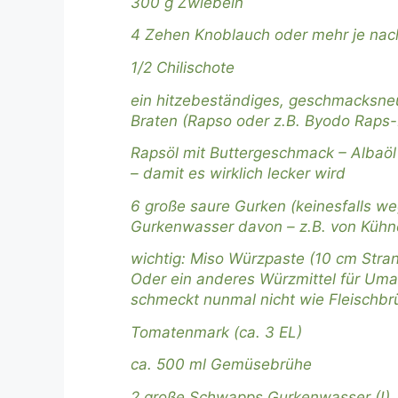
300 g Zwiebeln
4 Zehen Knoblauch oder mehr je nac
1/2 Chilischote
ein hitzebeständiges, geschmacksne
Braten (Rapso oder z.B. Byodo Raps-
Rapsöl mit Buttergeschmack – Albaöl
– damit es wirklich lecker wird
6 große saure Gurken (keinesfalls w
Gurkenwasser davon – z.B. von Kühne
wichtig: Miso Würzpaste (10 cm Stra
Oder ein anderes Würzmittel für U
schmeckt nunmal nicht wie Fleischbr
Tomatenmark (ca. 3 EL)
ca. 500 ml Gemüsebrühe
2 große Schwapps Gurkenwasser (!)