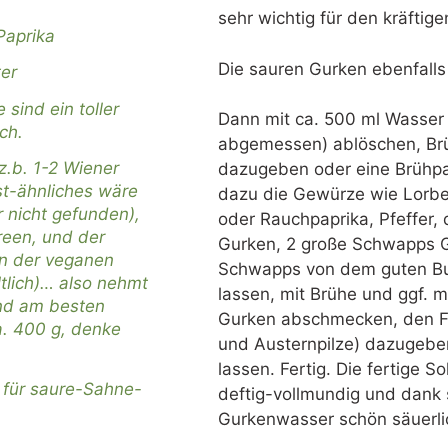
sehr wichtig für den kräfti
Paprika
Die sauren Gurken ebenfalls
ter
sind ein toller
Dann mit ca. 500 ml Wasser 
ch.
abgemessen) ablöschen, Br
z.b. 1-2 Wiener
dazugeben oder eine Brühpa
t-ähnliches wäre
dazu die Gewürze wie Lorbee
r nicht gefunden),
oder Rauchpaprika, Pfeffer, 
Green, und der
Gurken, 2 große Schwapps G
on der veganen
Schwapps von dem guten But
ltlich)… also nehmt
lassen, mit Brühe und ggf. 
und am besten
Gurken abschmecken, den Fl
a. 400 g, denke
und Austernpilze) dazugebe
lassen. Fertig. Die fertige Sol
z für saure-Sahne-
deftig-vollmundig und dank
Gurkenwasser schön säuerl