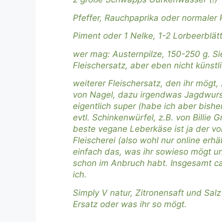
Pfeffer, Rauchpaprika oder normaler 
Piment oder 1 Nelke, 1-2 Lorbeerblät
wer mag: Austernpilze, 150-250 g. Sie 
Fleischersatz, aber eben nicht künstli
weiterer Fleischersatz, den ihr mögt, 
von Nagel, dazu irgendwas Jagdwurs
eigentlich super (habe ich aber bishe
evtl. Schinkenwürfel, z.B. von Billie 
beste vegane Leberkäse ist ja der v
Fleischerei (also wohl nur online erhä
einfach das, was ihr sowieso mögt 
schon im Anbruch habt. Insgesamt c
ich.
Simply V natur, Zitronensaft und Sal
Ersatz oder was ihr so mögt.