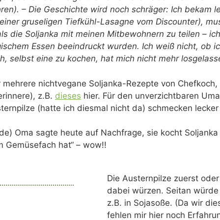
ahren). – Die Geschichte wird noch schräger: Ich bekam 
iner gruseligen Tiefkühl-Lasagne vom Discounter), mus
ls die Soljanka mit meinen Mitbewohnern zu teilen – ic
gischem Essen beeindruckt wurden. Ich weiß nicht, ob i
h, selbst eine zu kochen, hat mich nicht mehr losgelass
r mehrere nichtvegane Soljanka-Rezepte von Chefkoch, d
erinnere), z.B.
dieses
hier. Für den unverzichtbaren Um
rnpilze (hatte ich diesmal nicht da) schmecken lecker u
nde) Oma sagte heute auf Nachfrage, sie kocht Soljanka
m Gemüsefach hat“ – wow!!
Die Austernpilze zuerst oder
dabei würzen. Seitan würde 
z.B. in Sojasoße. (Da wir die
fehlen mir hier noch Erfahru