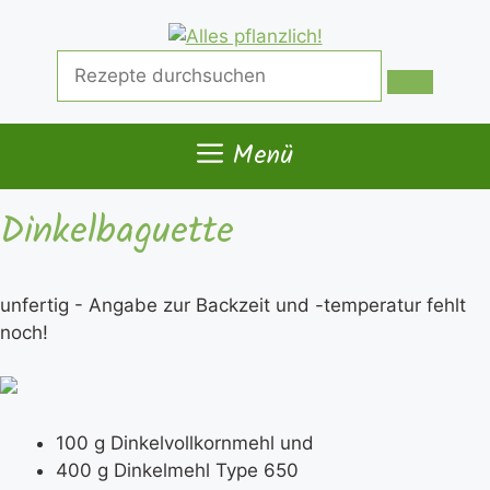
Zum
Inhalt
Suche
springen
nach:
Menü
Dinkelbaguette
unfertig - Angabe zur Backzeit und -temperatur fehlt
noch!
100 g Dinkelvollkornmehl und
400 g Dinkelmehl Type 650