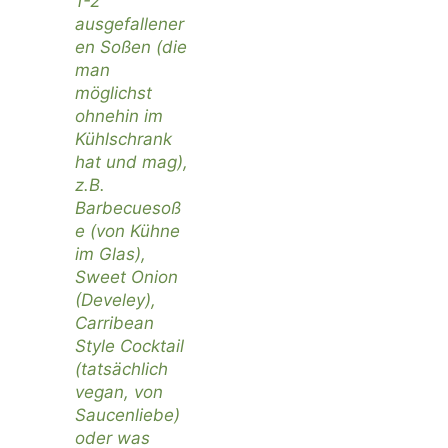
1-2
ausgefallener
en Soßen (die
man
möglichst
ohnehin im
Kühlschrank
hat und mag),
z.B.
Barbecuesoß
e (von Kühne
im Glas),
Sweet Onion
(
Develey
),
Carribean
Style Cocktail
(tatsächlich
vegan, von
Saucenliebe
)
oder was