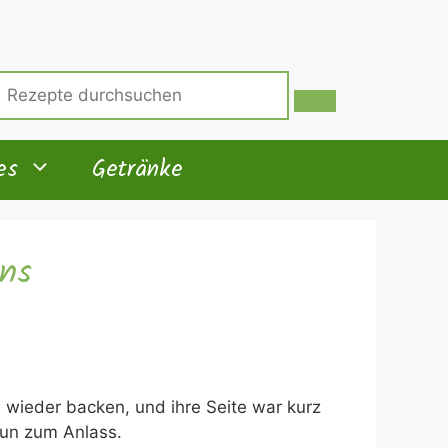
uche
ach:
es
Getränke
ins
al wieder backen, und ihre Seite war kurz
nun zum Anlass.